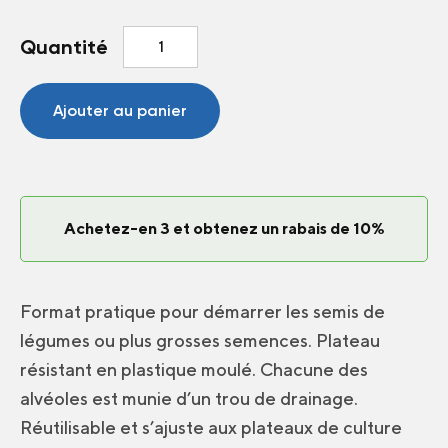
quantité
Quantité
de
Plateau
à
Ajouter au panier
semis
200
Alvéoles
Achetez-en 3 et obtenez un rabais de 10%
Format pratique pour démarrer les semis de
légumes ou plus grosses semences. Plateau
résistant en plastique moulé. Chacune des
alvéoles est munie d’un trou de drainage.
Réutilisable et s’ajuste aux plateaux de culture