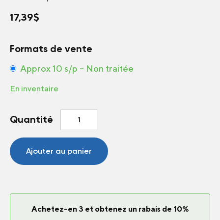
17,39
$
Formats de vente
Approx 10 s/p – Non traitée
En inventaire
quantité
Quantité
de
Tomate
de
Ajouter au panier
serre
Pink
ID
F1
Achetez-en 3 et obtenez un rabais de 10%