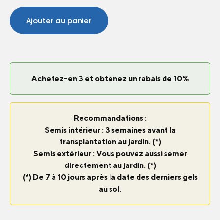
Concombre
Lemon
Ajouter au panier
Achetez-en 3 et obtenez un rabais de 10%
Recommandations :
Semis intérieur : 3 semaines avant la
transplantation au jardin. (*)
Semis extérieur : Vous pouvez aussi semer
directement au jardin. (*)
(*) De 7 à 10 jours après la date des derniers gels
au sol.