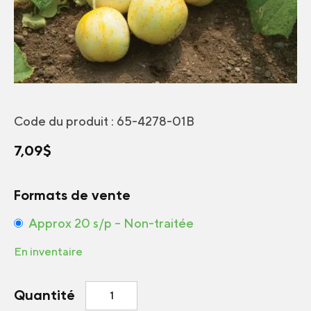
Code du produit :
65-4278-01B
7,09
$
Formats de vente
Approx 20 s/p – Non-traitée
En inventaire
quantité
Quantité
de