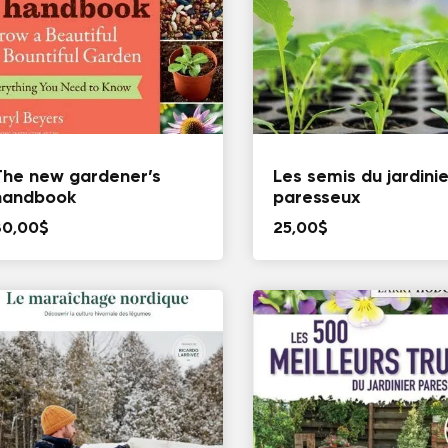
The new gardener’s
Les semis du jardini
handbook
paresseux
30,00
$
25,00
$