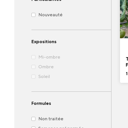
Nouveauté
Expositions
Mi-ombre
F
Ombre
1
Soleil
Formules
Non traitée