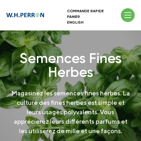
COMMANDE RAPIDE
PANIER
ENGLISH
Semences Fines
Herbes
Magasinez les semences fines herbes. La
culture des fines herbes est simple et
leurs usages polyvalents. Vous
apprécierez leurs différents parfums et
les utiliserez de mille et une façons.