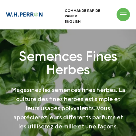
COMMANDE RAPIDE
PANIER
ENGLISH
Semences Fines
Herbes
Magasinez les semences fines herbes. La
culture des fines herbes est simple et
leurs usages polyvalents. Vous
apprécierez leurs différents parfums et
les utiliserez de mille et une façons.