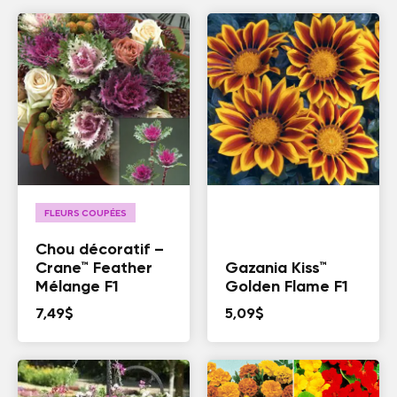
FLEURS COUPÉES
Chou décoratif –
Crane™ Feather
Gazania Kiss™
Mélange F1
Golden Flame F1
7,49
$
5,09
$