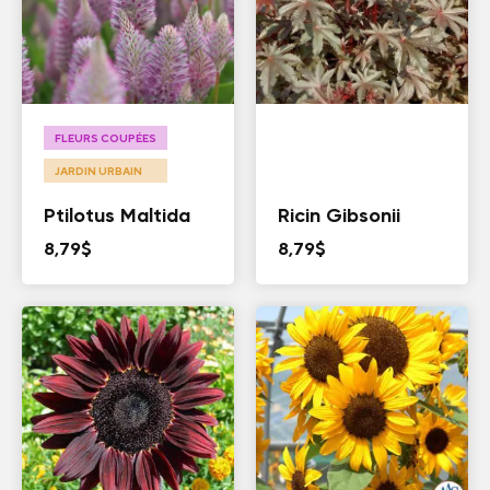
FLEURS COUPÉES
JARDIN URBAIN
Ptilotus Maltida
Ricin Gibsonii
8,79
$
8,79
$