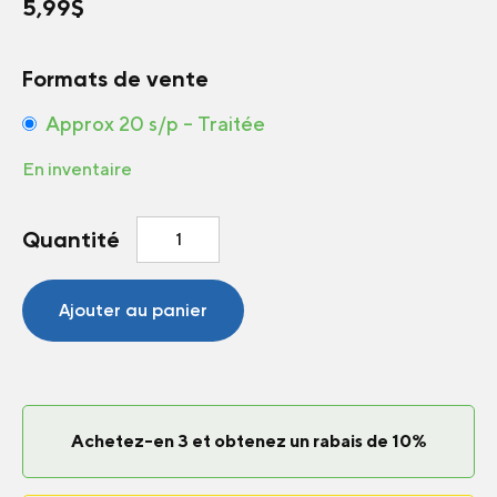
5,99
$
Formats de vente
Approx 20 s/p – Traitée
En inventaire
quantité
Quantité
de
Cornichon
Corentine
Ajouter au panier
F1
Achetez-en 3 et obtenez un rabais de 10%