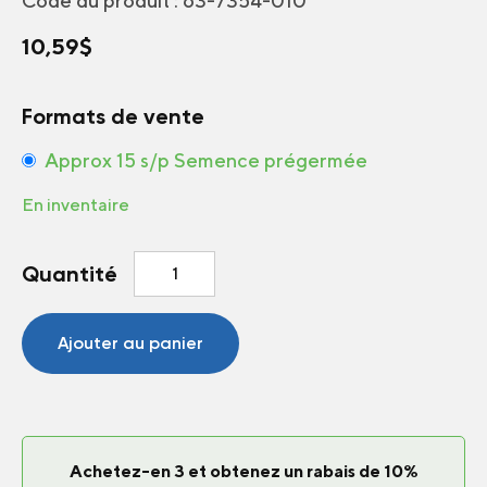
Code du produit :
63-7354-010
10,59
$
Formats de vente
Approx 15 s/p Semence prégermée
En inventaire
quantité
Quantité
de
Échinacée
PollyNation
Ajouter au panier
Orange
Red
Achetez-en 3 et obtenez un rabais de 10%