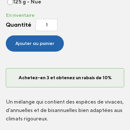
125 g - Nue
En inventaire
quantité
Quantité
de
Fleurs
Sauvages
Ajouter au panier
Nordic
Achetez-en 3 et obtenez un rabais de 10%
Un mélange qui contient des espèces de vivaces,
d’annuelles et de bisannuelles bien adaptées aux
climats rigoureux.