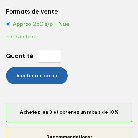
Formats de vente
Approx 250 s/p – Nue
En inventaire
quantité
Quantité
de
Gypsophile
Covent
Ajouter au panier
Garden
White
Achetez-en 3 et obtenez un rabais de 10%
Recommandations :