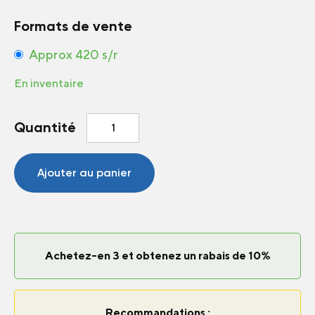
Formats de vente
Approx 420 s/r
En inventaire
quantité
Quantité
de
Laitue
en
Ajouter au panier
ruban
Mélange
Achetez-en 3 et obtenez un rabais de 10%
Recommandations :