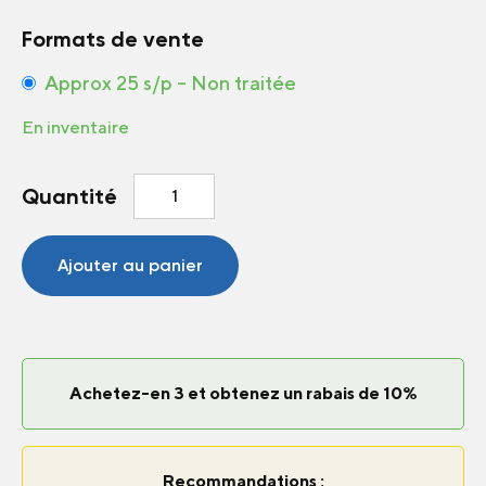
Formats de vente
Approx 25 s/p – Non traitée
En inventaire
quantité
Quantité
de
Laitue
SimplySalad
Ajouter au panier
Wonder
Wok
Achetez-en 3 et obtenez un rabais de 10%
Recommandations :