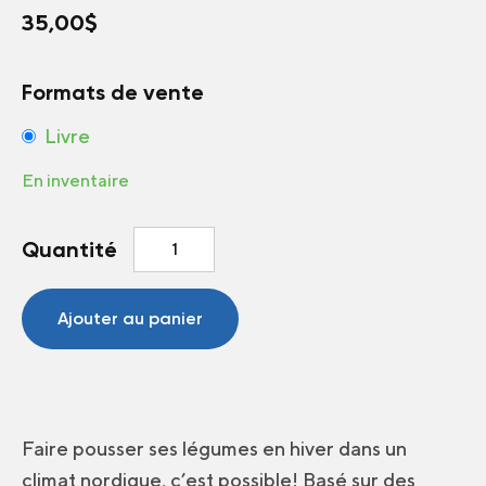
35,00
$
Formats de vente
Livre
En inventaire
quantité
Quantité
de
Le
maraîchage
Ajouter au panier
nordique
Faire pousser ses légumes en hiver dans un
climat nordique, c’est possible! Basé sur des