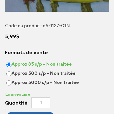
Code du produit :
65-1127-01N
5,99
$
Formats de vente
Approx 85 s/p - Non traitée
Approx 500 s/p - Non traitée
Approx 5000 s/p - Non traitée
En inventaire
quantité
Quantité
de
Maïs