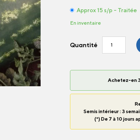
Approx 15 s/p – Traitée
En inventaire
quantité
Quantité
de
Melon
Stargazer
F1
Achetez-en 3
R
Semis intérieur : 3 semai
(*) De 7 à 10 jours a