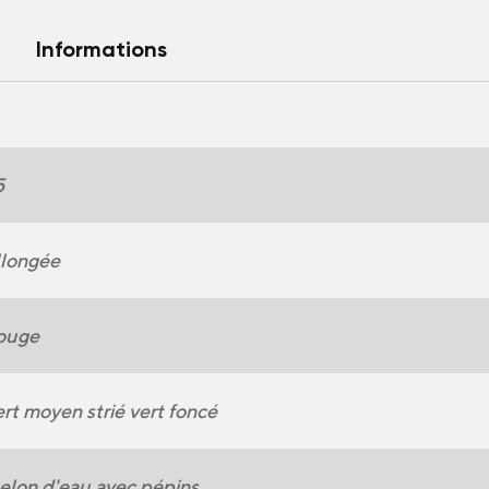
Informations
5
llongée
ouge
rt moyen strié vert foncé
lon d'eau avec pépins