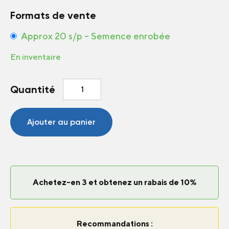
Formats de vente
Approx 20 s/p – Semence enrobée
En inventaire
quantité
Quantité
de
Petchoa
Caliburst™
Ajouter au panier
Yellow
F1
Achetez-en 3 et obtenez un rabais de 10%
Recommandations :