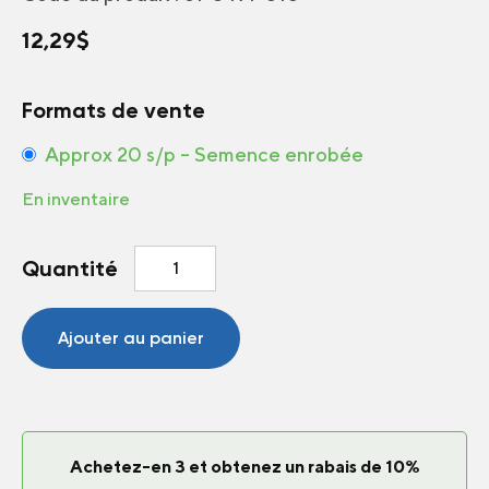
12,29
$
Formats de vente
Approx 20 s/p – Semence enrobée
En inventaire
quantité
Quantité
de
Pétunia
Tidal
Ajouter au panier
Wave®
Silver
F1
Achetez-en 3 et obtenez un rabais de 10%