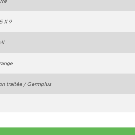
rré
5 X 9
ll
range
n traitée / Germplus