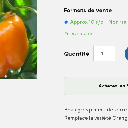
Formats de vente
Approx 10 s/p – Non tra
En inventaire
quantité
Quantité
de
Poivron
de
Serre
DR0719PB
Achetez-en 3
F1
Beau gros piment de serre 
Remplace la variété Orange