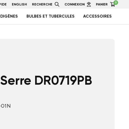
0
IDE
ENGLISH
RECHERCHE
CONNEXION
PANIER
NDIGÈNES
BULBES ET TUBERCULES
ACCESSOIRES
 Serre DR0719PB
-01N