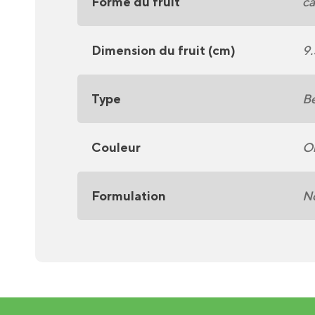
Forme du fruit
ca
Dimension du fruit (cm)
9.
Type
Be
Couleur
O
Formulation
No