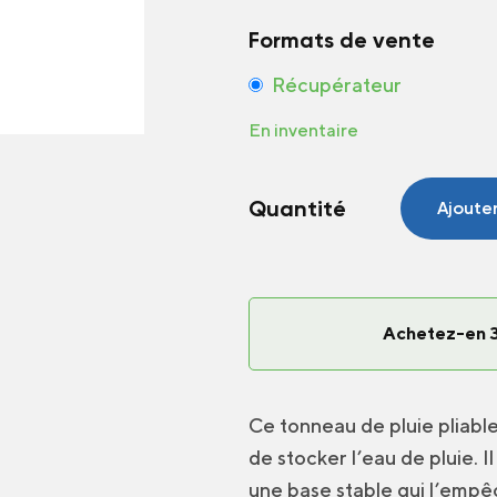
Formats de vente
Récupérateur
En inventaire
Quantité
Ajoute
quantité
de
Récupérateur
d'eau
de
Achetez-en 3
pluie
250
litres
Ce tonneau de pluie pliable
de stocker l’eau de pluie. I
une base stable qui l’empê