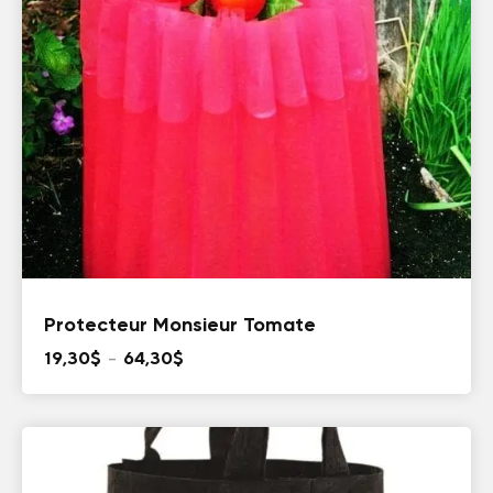
Protecteur Monsieur Tomate
Plage
19,30
$
–
64,30
$
de
prix :
19,30$
à
64,30$