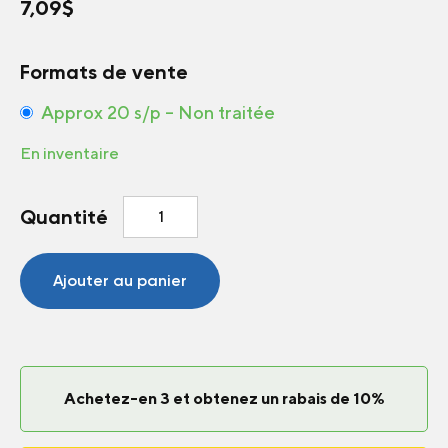
7,09
$
Formats de vente
Approx 20 s/p – Non traitée
En inventaire
quantité
Quantité
de
Tomate
Candyland
Ajouter au panier
F1
Achetez-en 3 et obtenez un rabais de 10%