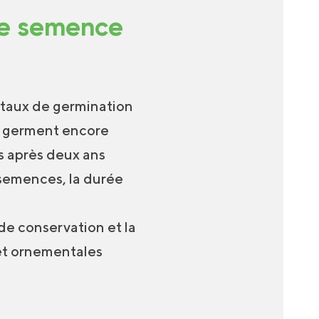
ne semence
e taux de germination
s germent encore
s après deux ans
 semences, la durée
 de conservation et la
et ornementales