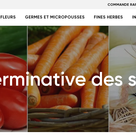
COMMANDE RAP
FLEURS
GERMES ET MICROPOUSSES
FINES HERBES
I
rminative des