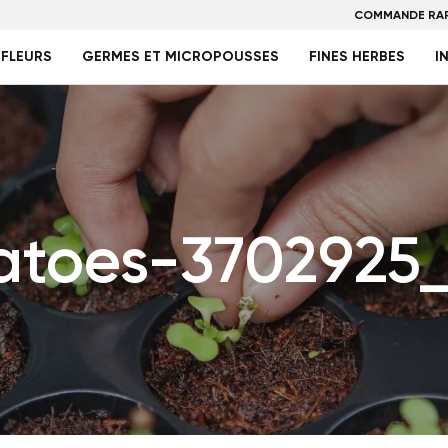
COMMANDE RAP
FLEURS
GERMES ET MICROPOUSSES
FINES HERBES
I
atoes-3702925_