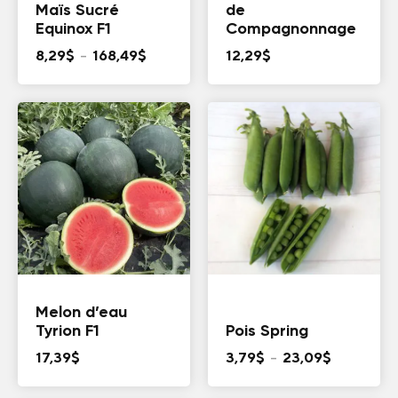
Maïs Sucré
de
Equinox F1
Compagnonnage
Plage
8,29
$
–
168,49
$
12,29
$
de
prix :
8,29$
à
168,49$
Melon d’eau
Tyrion F1
Pois Spring
Plage
17,39
$
3,79
$
–
23,09
$
de