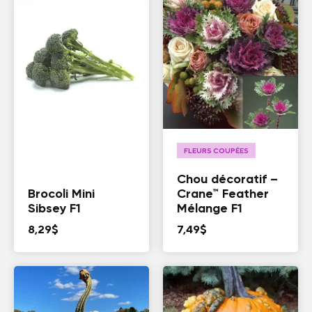
FLEURS COUPÉES
Chou décoratif –
Brocoli Mini
Crane™ Feather
Sibsey F1
Mélange F1
8,29
$
7,49
$