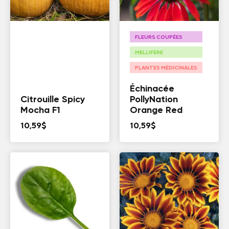
FLEURS COUPÉES
MELLIFÈRE
PLANTES MÉDICINALES
Échinacée
Citrouille Spicy
PollyNation
Mocha F1
Orange Red
10,59
$
10,59
$