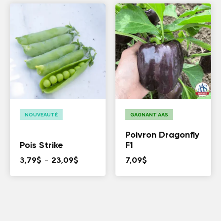
prix :
3,79$
à
23,09$
NOUVEAUTÉ
GAGNANT AAS
Poivron Dragonfly
Pois Strike
F1
Plage
3,79
$
–
23,09
$
7,09
$
de
prix :
3,79$
à
23,09$