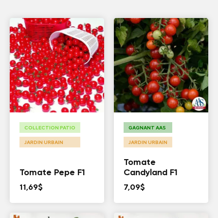
COLLECTION PATIO
GAGNANT AAS
JARDIN URBAIN
JARDIN URBAIN
Tomate
Tomate Pepe F1
Candyland F1
11,69
$
7,09
$