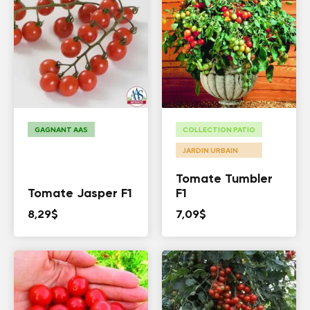
GAGNANT AAS
COLLECTION PATIO
JARDIN URBAIN
Tomate Tumbler
Tomate Jasper F1
F1
8,29
$
7,09
$