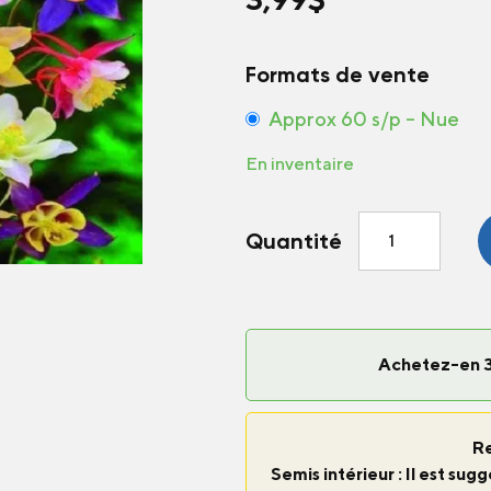
Formats de vente
Approx 60 s/p – Nue
En inventaire
quantité
Quantité
de
Ancolie
McKana
Giants
Mélange
Achetez-en 3
R
Semis intérieur : Il est su