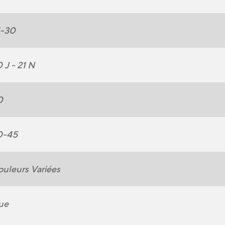
4-30
 J - 21 N
0
0-45
uleurs Variées
ue