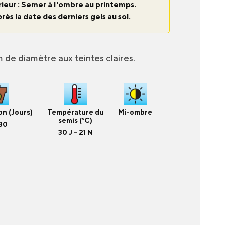
térieur : Semer à l'ombre au printemps.
près la date des derniers gels au sol.
 de diamètre aux teintes claires.
n (Jours)
Température du
Mi-ombre
semis (°C)
30
30 J - 21 N