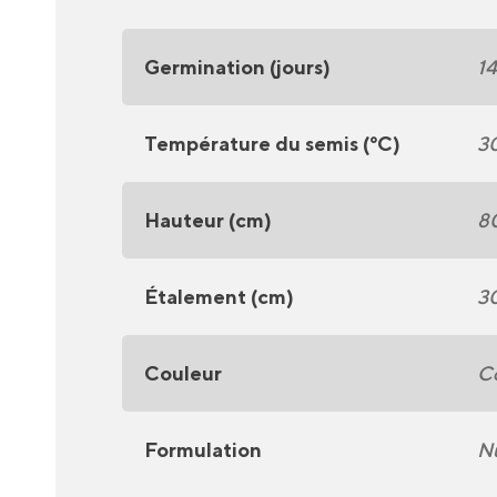
Germination (jours)
1
Température du semis (°C)
30
Hauteur (cm)
8
Étalement (cm)
3
Couleur
Co
Formulation
N