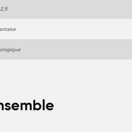
2,5
ntaise
ologique
ensemble