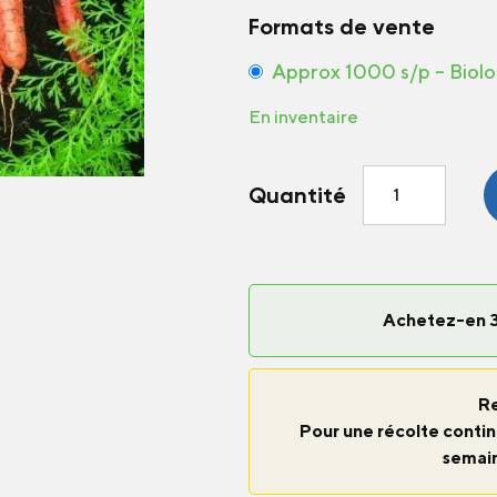
Formats de vente
Approx 1000 s/p – Biol
En inventaire
quantité
Quantité
de
Carotte
Naval
F1
Achetez-en 3
R
Pour une récolte continu
semaine