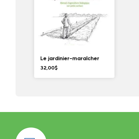
Le jardinier-maraîcher
32,00
$