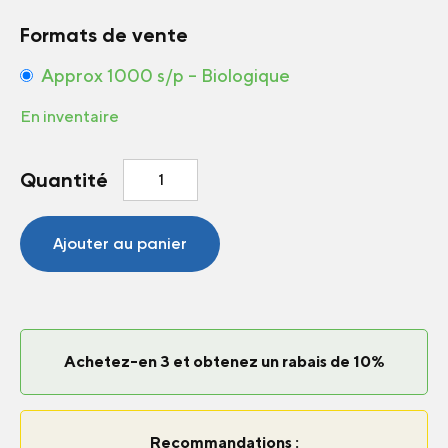
Formats de vente
Approx 1000 s/p – Biologique
En inventaire
quantité
Quantité
de
Carotte
Yaya
Ajouter au panier
F1
Achetez-en 3 et obtenez un rabais de 10%
Recommandations :