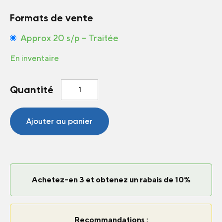
Formats de vente
Approx 20 s/p – Traitée
En inventaire
quantité
Quantité
de
Concombre
Marketmore
Ajouter au panier
76
Achetez-en 3 et obtenez un rabais de 10%
Recommandations :