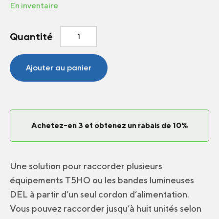
En inventaire
quantité
Quantité
de
Cordon
de
Ajouter au panier
liaison
2
pieds
Achetez-en 3 et obtenez un rabais de 10%
Une solution pour raccorder plusieurs
équipements T5HO ou les bandes lumineuses
DEL à partir d’un seul cordon d’alimentation.
Vous pouvez raccorder jusqu’à huit unités selon