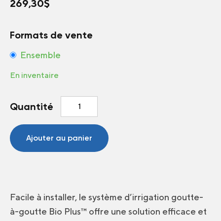
269,30
$
Formats de vente
Ensemble
En inventaire
quantité
Quantité
de
Ensemble
d'irrigation
Ajouter au panier
goutte-
à-
goutte
linéaire
1000'
Facile à installer, le système d’irrigation goutte-
Bio
à-goutte Bio Plus™ offre une solution efficace et
Plus™