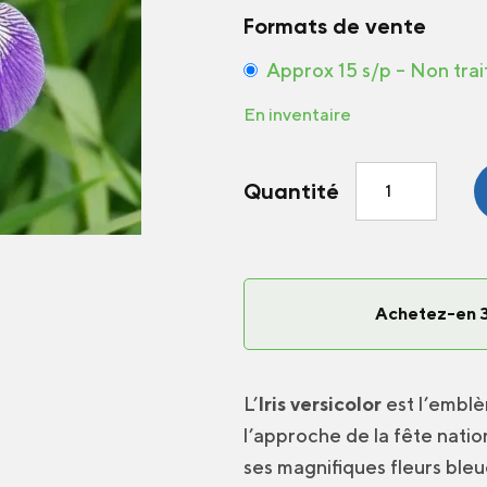
Formats de vente
Approx 15 s/p – Non tra
En inventaire
quantité
Quantité
de
Iris
versicolore
Achetez-en 3
L’
Iris versicolor
est l’emblè
l’approche de la fête nation
ses magnifiques fleurs bleu