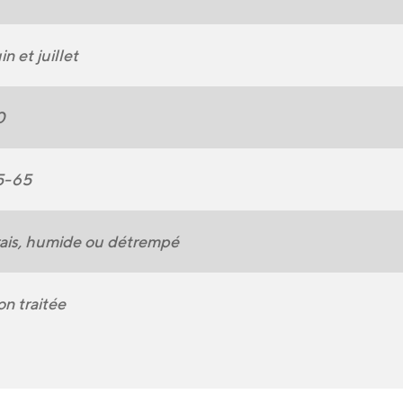
in et juillet
0
5-65
ais, humide ou détrempé
n traitée