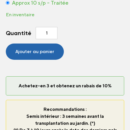
Approx 10 s/p – Traitée
En inventaire
quantité
Quantité
de
Melon
Amarillo
Ajouter au panier
F1
Achetez-en 3 et obtenez un rabais de 10%
Recommandations :
Semis intérieur : 3 semaines avant la
transplantation au jardin. (*)