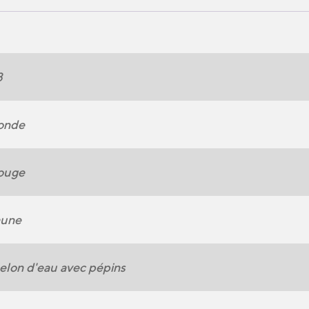
8
onde
ouge
aune
lon d'eau avec pépins