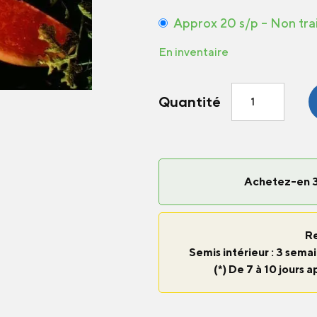
Approx 20 s/p – Non tra
En inventaire
quantité
Quantité
de
Melon
Golden
Crown
F1
Achetez-en 3
R
Semis intérieur : 3 semai
(*) De 7 à 10 jours a