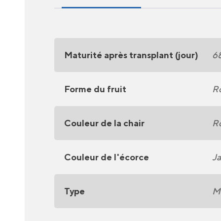
Maturité après transplant (jour)
6
Forme du fruit
R
Couleur de la chair
R
Couleur de l'écorce
J
Type
Me