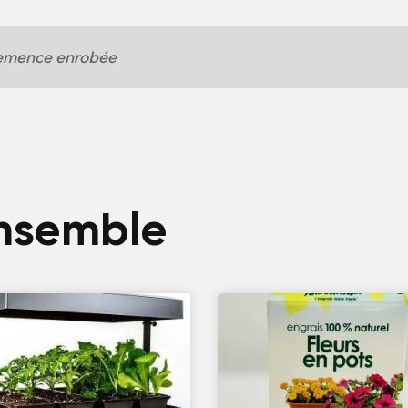
emence enrobée
ensemble