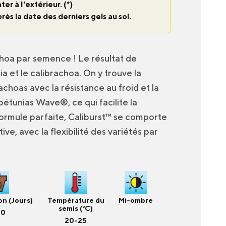
ter à l'extérieur. (*)
près la date des derniers gels au sol.
choa par semence ! Le résultat de
ia et le calibrachoa. On y trouve la
achoas avec la résistance au froid et la
pétunias Wave®, ce qui facilite la
 formule parfaite, Caliburst™ se comporte
e, avec la flexibilité des variétés par
n (Jours)
Température du
Mi-ombre
semis (°C)
10
20-25