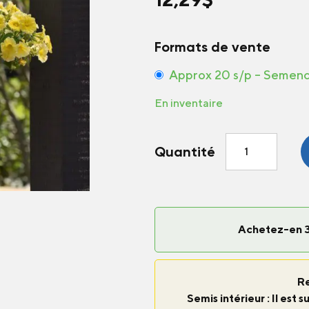
Formats de vente
Approx 20 s/p – Semen
En inventaire
quantité
Quantité
de
Petchoa
Caliburst™
Yellow
F1
Achetez-en 3
R
Semis intérieur : Il es