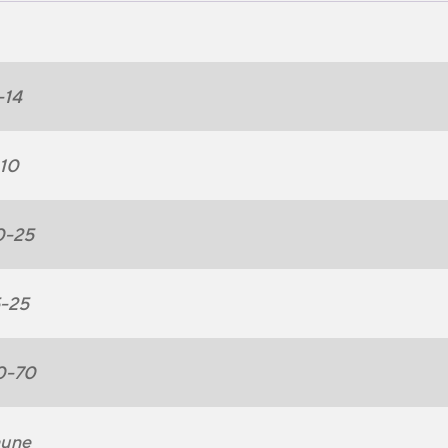
-14
-10
0-25
5-25
0-70
aune