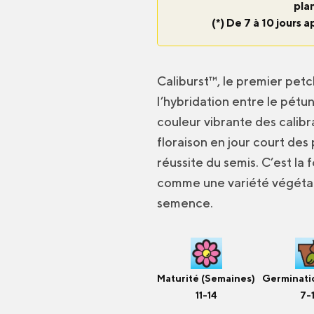
plan
(*) De 7 à 10 jours a
Caliburst™, le premier pet
l’hybridation entre le pétun
couleur vibrante des calibr
floraison en jour court des 
réussite du semis. C’est la
comme une variété végétativ
semence.
Maturité (Semaines)
Germinatio
11-14
7-