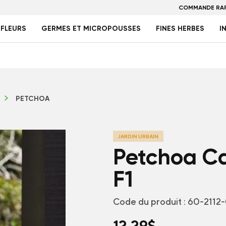
COMMANDE RAP
FLEURS
GERMES ET MICROPOUSSES
FINES HERBES
I
PETCHOA
JARDIN URBAIN
Petchoa Ca
F1
Code du produit :
60-2112
12,29
$