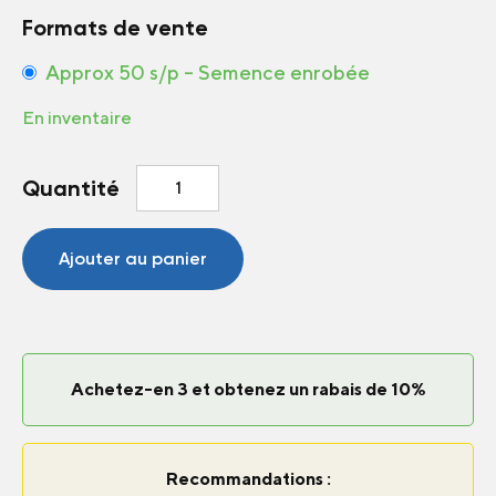
Formats de vente
Approx 50 s/p – Semence enrobée
En inventaire
quantité
Quantité
de
Pétunia
Limbo
Ajouter au panier
*GP*
Blue
F1
Achetez-en 3 et obtenez un rabais de 10%
Recommandations :