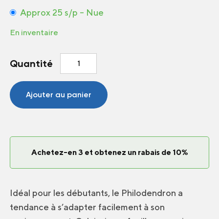
Approx 25 s/p – Nue
En inventaire
quantité
Quantité
de
Philodendron
selloum
Ajouter au panier
Achetez-en 3 et obtenez un rabais de 10%
Idéal pour les débutants, le Philodendron a
tendance à s’adapter facilement à son