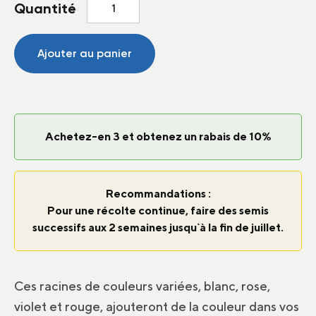
quantité
Quantité
de
Radis
en
Ajouter au panier
ruban
Mix
Achetez-en 3 et obtenez un rabais de 10%
Recommandations :
Pour une récolte continue, faire des semis
successifs aux 2 semaines jusqu`à la fin de juillet.
Ces racines de couleurs variées, blanc, rose,
violet et rouge, ajouteront de la couleur dans vos