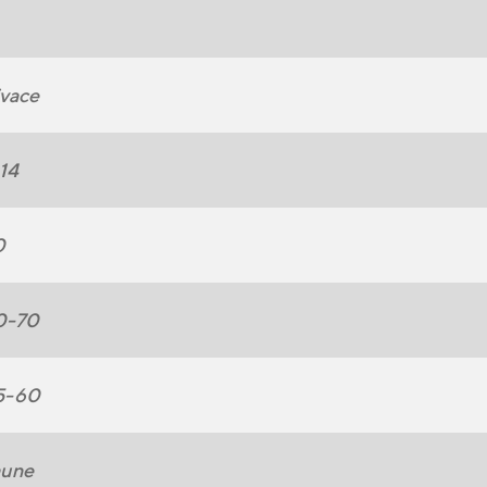
vace
14
0
0-70
5-60
aune