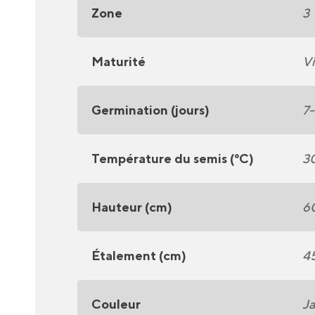
Zone
3
Maturité
Vi
Germination (jours)
7-
Température du semis (°C)
3
Hauteur (cm)
6
Étalement (cm)
4
Couleur
J