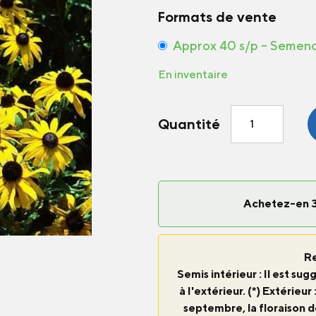
Formats de vente
Approx 40 s/p – Semen
En inventaire
quantité
Quantité
de
Rudbeckie
Goldstrum
Achetez-en 3
R
Semis intérieur : Il est s
à l'extérieur. (*) Extérieur
septembre, la floraison de