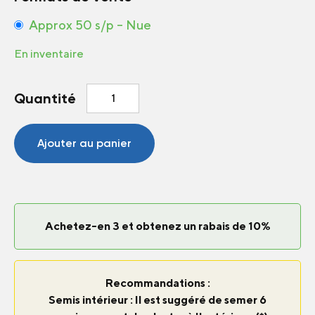
Approx 50 s/p – Nue
En inventaire
quantité
Quantité
de
Souci
Crown
Ajouter au panier
Orange
Achetez-en 3 et obtenez un rabais de 10%
Recommandations :
Semis intérieur : Il est suggéré de semer 6