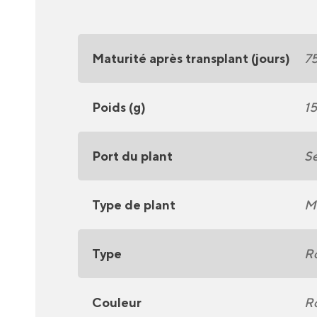
Maturité après transplant (jours)
7
Poids (g)
1
Port du plant
S
Type de plant
M
Type
R
Couleur
R