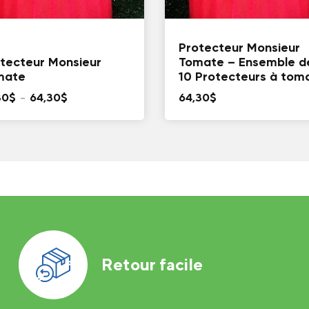
Protecteur Monsieur
tecteur Monsieur
Tomate – Ensemble d
mate
10 Protecteurs à tom
Plage
30
$
–
64,30
$
64,30
$
de
prix :
19,30$
à
64,30$
Retour facile