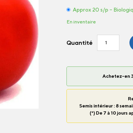
Approx 20 s/p – Biologi
En inventaire
quantité
Quantité
de
Tomate
Marmande
Achetez-en 3
R
Semis intérieur : 8 semai
(*) De 7 à 10 jours a