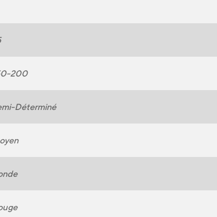
5
50-200
emi-Déterminé
oyen
onde
ouge