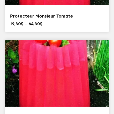
Protecteur Monsieur Tomate
Plage
19,30
$
–
64,30
$
de
prix :
19,30$
à
64,30$