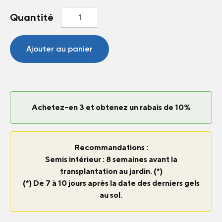
quantité
Quantité
de
Tomate
Sugar
Ajouter au panier
Gloss
F1
Achetez-en 3 et obtenez un rabais de 10%
Recommandations :
Semis intérieur : 8 semaines avant la
transplantation au jardin. (*)
(*) De 7 à 10 jours après la date des derniers gels
au sol.