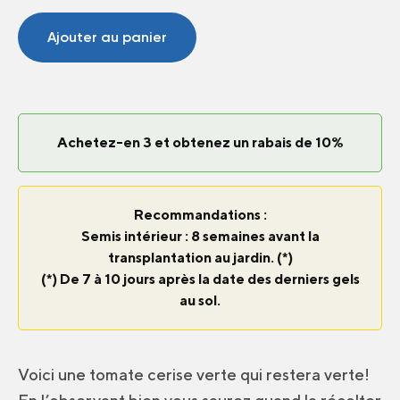
Tomate
Sungreen
Ajouter au panier
F1
Achetez-en 3 et obtenez un rabais de 10%
Recommandations :
Semis intérieur : 8 semaines avant la
transplantation au jardin. (*)
(*) De 7 à 10 jours après la date des derniers gels
au sol.
Voici une tomate cerise verte qui restera verte!