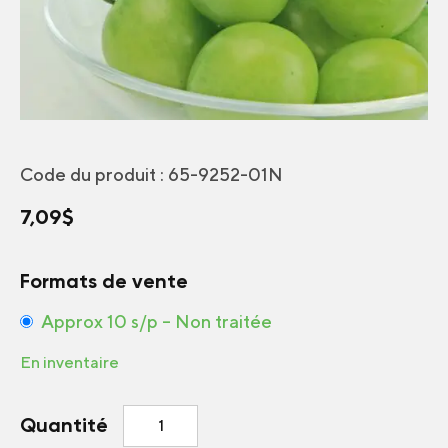
Code du produit :
65-9252-01N
7,09
$
Formats de vente
Approx 10 s/p – Non traitée
En inventaire
quantité
Quantité
de