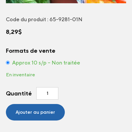
Code du produit :
65-9281-01N
8,29
$
Formats de vente
Approx 10 s/p – Non traitée
En inventaire
quantité
Quantité
de
Tomate
Sweet
Ajouter au panier
Valentine
F1