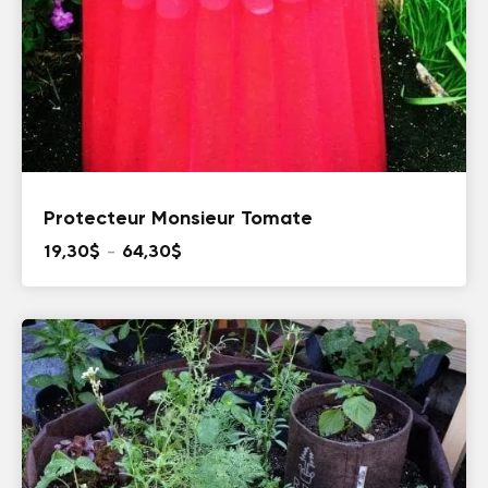
Protecteur Monsieur Tomate
Plage
19,30
$
–
64,30
$
de
prix :
19,30$
à
64,30$