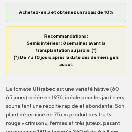
Achetez-en 3 et obtenez un rabais de 10%
Recommandations :
Semis intérieur : 8 semaines avant la
transplantation au jardin. (*)
(*) De 7 à 10 jours après la date des derniers gels
au sol.
La tomate
Ultrabec
est une variété hâtive (60-
65 jours) créée en 1976, idéale pour les jardiniers
souhaitant une récolte rapide et abondante. Son
plant déterminé de 75 cm produit des fruits
rouge « crimson », fermes et très juteux, pesant
en moyenne
140
g (jusqu
’à 250
g)
de
6 à 8 cm