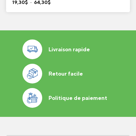
Plage
19,30
$
–
64,30
$
de
prix :
19,30$
à
64,30$
Livraison rapide
Retour facile
Politique de paiement