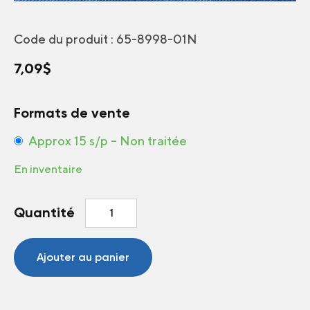
Code du produit :
65-8998-01N
7,09
$
Formats de vente
Approx 15 s/p – Non traitée
En inventaire
quantité
Quantité
de
Tomate
Patrimoine
Ajouter au panier
Roger
Doucet
UltraBec