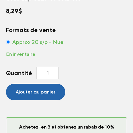
8,29
$
Formats de vente
Approx 20 s/p – Nue
En inventaire
quantité
Quantité
de
Tournesol
Suntastic
Ajouter au panier
Golden
F1
Achetez-en 3 et obtenez un rabais de 10%