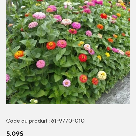
Code du produit :
61-9770-010
5,09
$