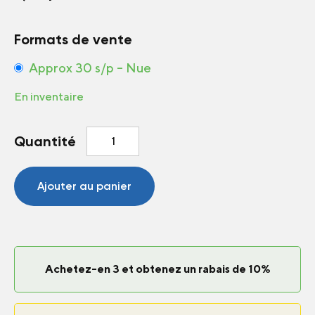
Formats de vente
Approx 30 s/p – Nue
En inventaire
quantité
Quantité
de
Zinnia
Come
Ajouter au panier
&
Cut
Again
Mélange
Achetez-en 3 et obtenez un rabais de 10%