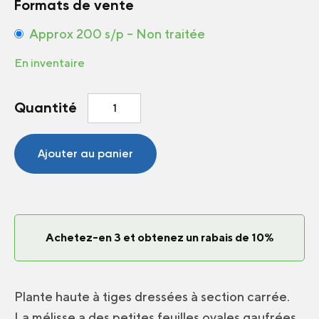
Formats de vente
Approx 200 s/p – Non traitée
En inventaire
quantité
Quantité
de
Baume
mélisse
Ajouter au panier
Achetez-en 3 et obtenez un rabais de 10%
Plante haute à tiges dressées à section carrée.
La mélisse a des petites feuilles ovales gaufrées