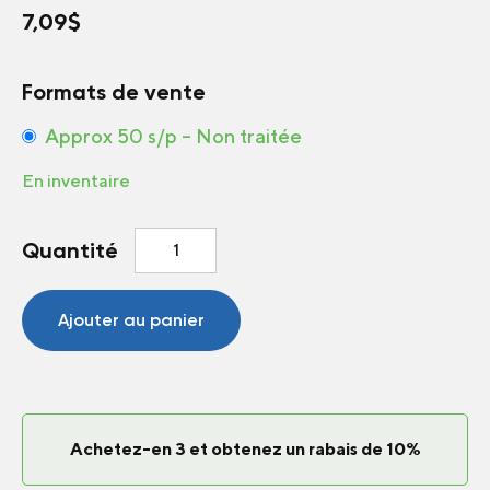
7,09
$
Formats de vente
Approx 50 s/p – Non traitée
En inventaire
quantité
Quantité
de
Baume
mélisse
Ajouter au panier
Mandarina
Achetez-en 3 et obtenez un rabais de 10%